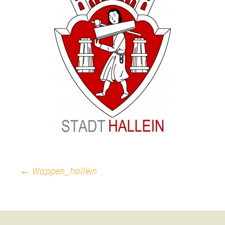
Beitragsnavigation
←
Wappen_hallein