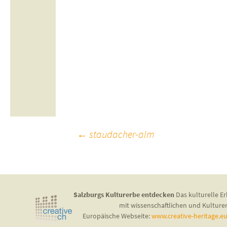
Beitragsnavigation
←
staudacher-alm
Salzburgs Kulturerbe entdecken
Das kulturelle Er
mit wissenschaftlichen und Kulture
Europäische Webseite:
www.creative-heritage.e