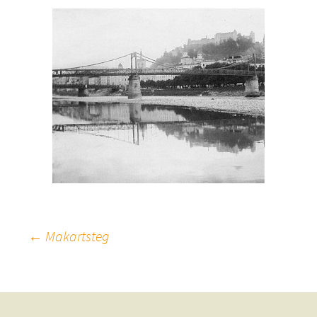
Beitragsnavigation
←
Makartsteg