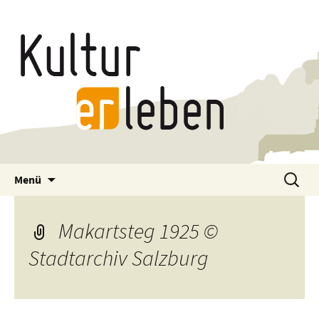
Zum
Suchen
Menü
Inhalt
nach:
springen
Makartsteg 1925 ©
Stadtarchiv Salzburg