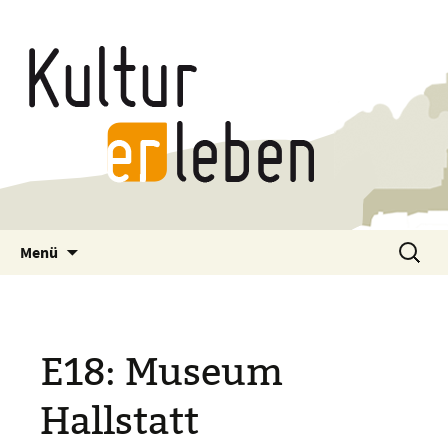
Zum
Suchen
Menü
Inhalt
nach:
springen
E18: Museum
Hallstatt