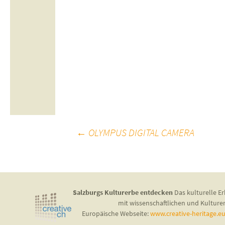
Beitragsnavigation
←
OLYMPUS DIGITAL CAMERA
Salzburgs Kulturerbe entdecken
Das kulturelle Er
mit wissenschaftlichen und Kulture
Europäische Webseite:
www.creative-heritage.e