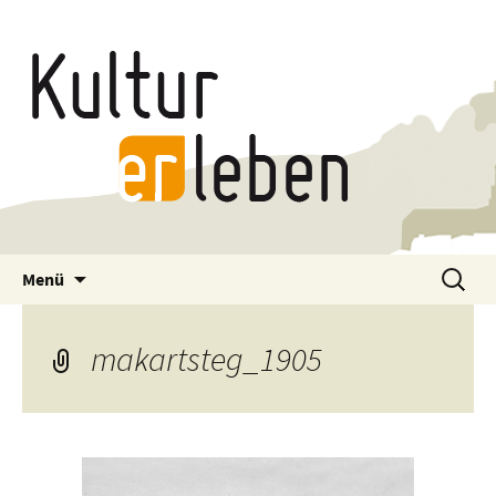
Zum
Suchen
Menü
Inhalt
nach:
springen
makartsteg_1905