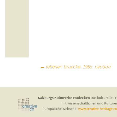
Beitragsnavigation
←
lehener_bruecke_1965_neubau
Salzburgs Kulturerbe entdecken
Das kulturelle Er
mit wissenschaftlichen und Kulture
Europäische Webseite:
www.creative-heritage.e