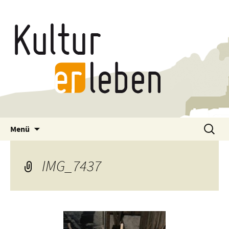
Zum
Suchen
Menü
Inhalt
nach:
springen
IMG_7437