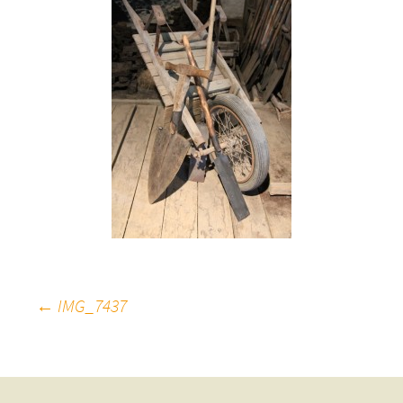
Beitragsnavigation
←
IMG_7437