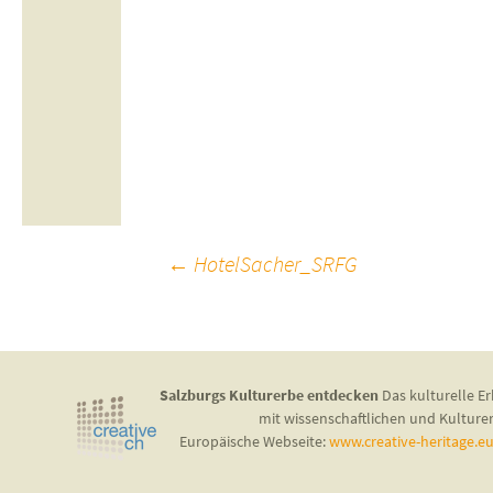
Beitragsnavigation
←
HotelSacher_SRFG
Salzburgs Kulturerbe entdecken
Das kulturelle Er
mit wissenschaftlichen und Kulture
Europäische Webseite:
www.creative-heritage.e