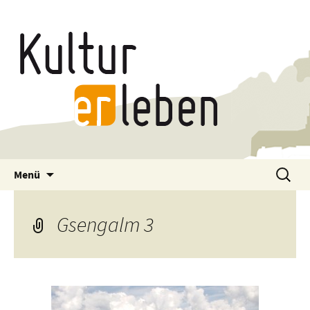
Zum
Suchen
Menü
Inhalt
nach:
springen
Gsengalm 3