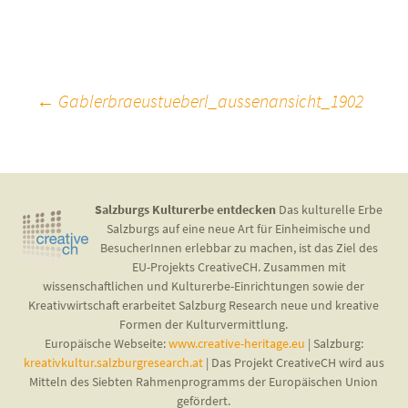
Beitragsnavigation
←
Gablerbraeustueberl_aussenansicht_1902
Salzburgs Kulturerbe entdecken
Das kulturelle Erbe
Salzburgs auf eine neue Art für Einheimische und
BesucherInnen erlebbar zu machen, ist das Ziel des
EU-Projekts CreativeCH. Zusammen mit
wissenschaftlichen und Kulturerbe-Einrichtungen sowie der
Kreativwirtschaft erarbeitet Salzburg Research neue und kreative
Formen der Kulturvermittlung.
Europäische Webseite:
www.creative-heritage.eu
| Salzburg:
kreativkultur.salzburgresearch.at
| Das Projekt CreativeCH wird aus
Mitteln des Siebten Rahmenprogramms der Europäischen Union
gefördert.