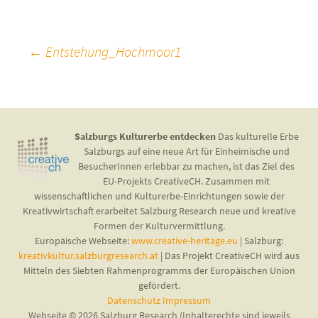
Beitragsnavigation
←
Entstehung_Hochmoor1
Salzburgs Kulturerbe entdecken
Das kulturelle Erbe
Salzburgs auf eine neue Art für Einheimische und
BesucherInnen erlebbar zu machen, ist das Ziel des
EU-Projekts CreativeCH. Zusammen mit
wissenschaftlichen und Kulturerbe-Einrichtungen sowie der
Kreativwirtschaft erarbeitet Salzburg Research neue und kreative
Formen der Kulturvermittlung.
Europäische Webseite:
www.creative-heritage.eu
| Salzburg:
kreativkultur.salzburgresearch.at
| Das Projekt CreativeCH wird aus
Mitteln des Siebten Rahmenprogramms der Europäischen Union
gefördert.
Datenschutz
Impressum
Webseite © 2026 Salzburg Research (Inhalterechte sind jeweils