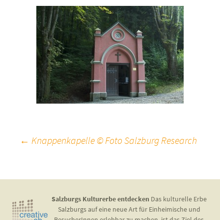
Beitragsnavigation
←
Knappenkapelle © Foto Salzburg Research
Salzburgs Kulturerbe entdecken
Das kulturelle Erbe
Salzburgs auf eine neue Art für Einheimische und
BesucherInnen erlebbar zu machen, ist das Ziel des