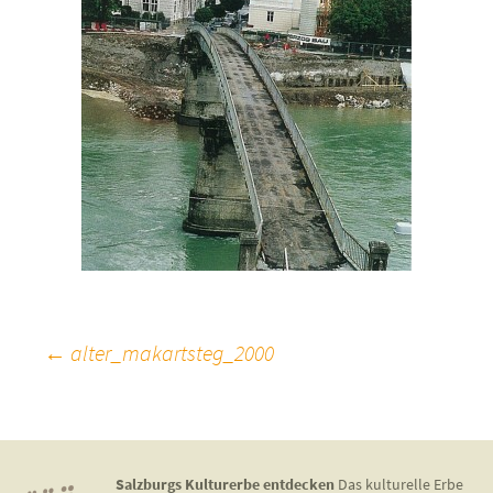
Beitragsnavigation
←
alter_makartsteg_2000
Salzburgs Kulturerbe entdecken
Das kulturelle Erbe