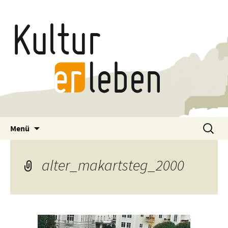
Zum
Suchen
Menü
Inhalt
nach:
springen
alter_makartsteg_2000