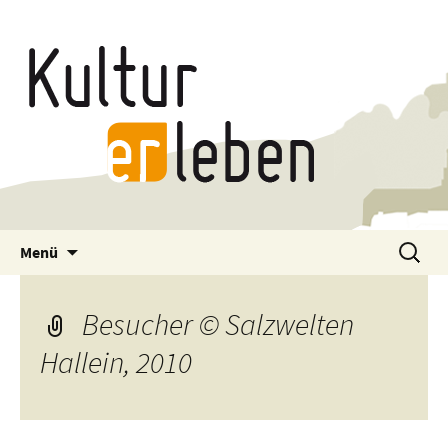
Zum
Suchen
Menü
Inhalt
nach:
springen
Besucher © Salzwelten
Hallein, 2010