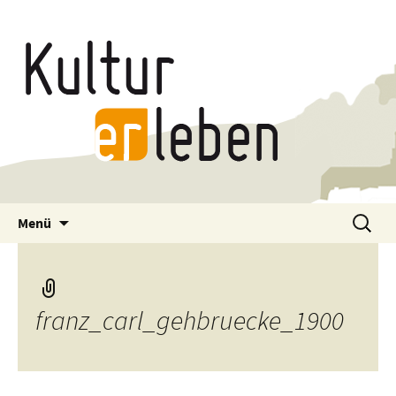
Zum
Suchen
Menü
Inhalt
nach:
springen
franz_carl_gehbruecke_1900